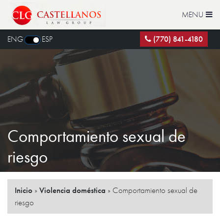
MENU
ENG
ESP
(770) 841-4180
Comportamiento sexual de
riesgo
Inicio
»
Violencia doméstica
»
Comportamiento sexual de
riesgo