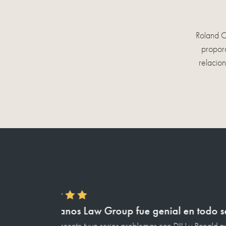
Roland C
proporc
relacion
ntido!!
Roland Castellanos y todo su pe
udo