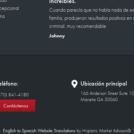
peranza para mí y mi
 nuestro caso de defensa
eléfono:
Ubicación principal
166 Anderson Street Suite 1
770) 841-4180
Marietta GA 30060
Contáctenos
English to Spanish Website Translations
by Hispanic Market Advisors®