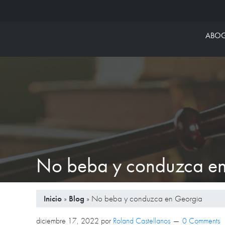
Castellanos L
ABOG
No beba y conduzca en
Inicio
»
Blog
»
No beba y conduzca en Georgia
diciembre 17, 2022
por
Roland Castellanos
0 Comments