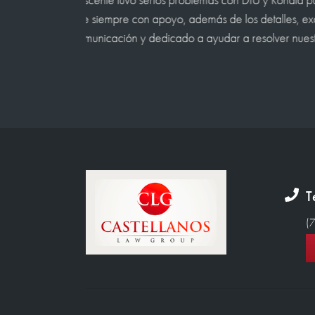
increíbles.
cepcional
Cuando parecía que no había nada de es
ra
familia, produjeron resultados positivos en
criminal. muy recomendable.
Johnny
T
(